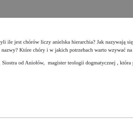
zyli ile jest chórów liczy anielska hierarchia? Jak nazywają
ich nazwy? Które chóry i w jakich potrzebach warto wzywać n
Siostra od Aniołów, magister teologii dogmatycznej , która po